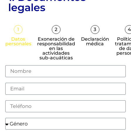
legales
1
2
3
4
Datos
Exoneración de
Declaración
Políti
personales
responsabilidad
médica
tratam
en las
de d
actividades
perso
sub-acuáticas